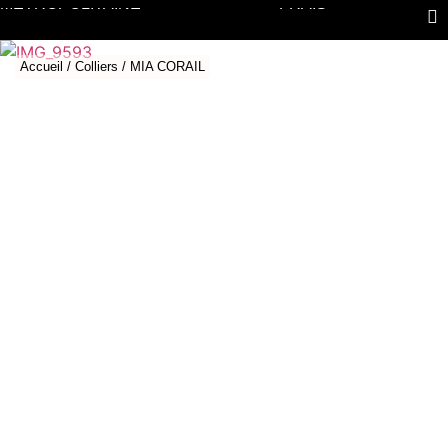
LIVRAISON OFFERTE DÈS 100€
PAIEMENT EN 3 À
D'ACHAT EN FRANCE
4 FOIS SANS
MÉTROPOLITAINE
FRAIS
Accueil
/
Colliers
/ MIA CORAIL