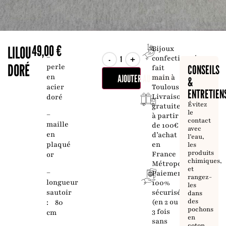
49,00
€
LILOU
Bijoux
–
-
+
confectionnés
DORÉ
perle
CONSEILS
fait
en
AJOUTER AU PANIER
main à
&
acier
Toulouse
ENTRETIEN
Livraison
doré
Évitez
gratuite
le
–
à partir
contact
maille
de 100€
avec
en
d’achat
l’eau,
en
plaqué
les
produits
France
or
chimiques,
Métropolitaine
et
–
Paiement
rangez-
longueur
100%
les
sautoir
sécurisé
dans
des
(en 2 ou
: 80
pochons
3 fois
cm
en
sans
coton.