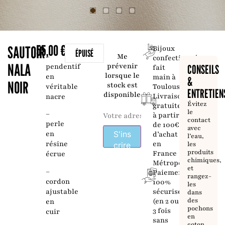
55,00
€
SAUTOIR
Bijoux
ÉPUISÉ
–
Me
confectionnés
NALA
prévenir
pendentif
CONSEILS
fait
lorsque le
en
main à
&
NOIR
stock est
véritable
Toulouse
ENTRETIEN
disponible
Livraison
nacre
Évitez
gratuite
le
–
à partir
contact
perle
de 100€
avec
S'ins
en
d’achat
l’eau,
en
résine
les
crire
produits
France
écrue
chimiques,
Métropolitaine
et
–
Paiement
rangez-
cordon
100%
les
ajustable
sécurisé
dans
des
(en 2 ou
en
pochons
3 fois
cuir
en
sans
coton.