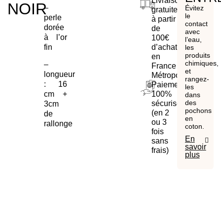
Livraison
NOIR
–
Évitez
gratuite
le
perle
à partir
contact
dorée
de
avec
à l’or
100€
l’eau,
d’achat
fin
les
produits
en
chimiques,
–
France
et
longueur
Métropolitaine
rangez-
: 16
Paiement
les
cm +
100%
dans
des
sécurisé
3cm
pochons
(en 2
de
en
ou 3
rallonge
coton.
fois
En
sans
savoir
frais)
plus