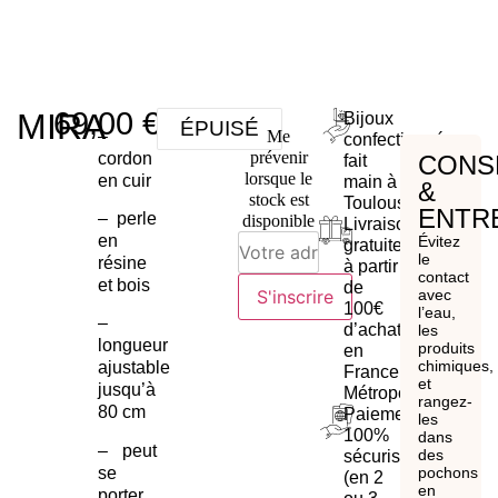
69,00
€
MIRA
Bijoux
ÉPUISÉ
–
Me
confectionnés
prévenir
cordon
CONS
fait
lorsque le
en cuir
main à
&
stock est
Toulouse
ENTR
– perle
disponible
Livraison
en
Évitez
gratuite
le
résine
à partir
contact
et bois
de
S'inscrire
avec
100€
l’eau,
–
d’achat
les
longueur
produits
en
chimiques,
ajustable
France
et
jusqu’à
Métropolitaine
rangez-
80 cm
Paiement
les
100%
dans
– peut
des
sécurisé
pochons
se
(en 2
en
porter