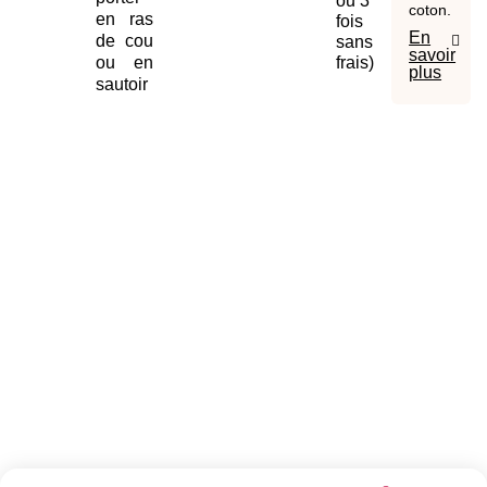
ou 3
coton.
en ras
fois
En
de cou
sans
savoir
frais)
ou en
plus
sautoir