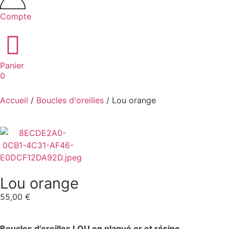
Compte
Panier
0
Accueil
/
Boucles d'oreilles
/ Lou orange
Lou orange
55,00
€
Boucles d’oreilles LOU en plaqué or et résine