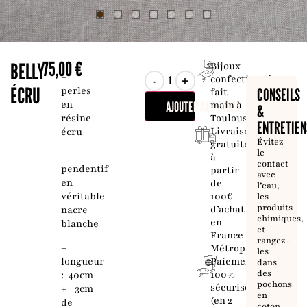
75,00
€
BELLY
Bijoux
–
-
+
confectionnés
ÉCRU
perles
CONSEILS
fait
en
AJOUTER AU PANIER
main à
&
résine
Toulouse
ENTRETIEN
Livraison
écru
Évitez
gratuite
le
–
à
contact
pendentif
partir
avec
en
de
l’eau,
100€
véritable
les
produits
d’achat
nacre
chimiques,
en
blanche
et
France
rangez-
–
Métropolitaine
les
longueur
Paiement
dans
des
100%
: 40cm
pochons
sécurisé
+ 3cm
en
(en 2
de
coton.