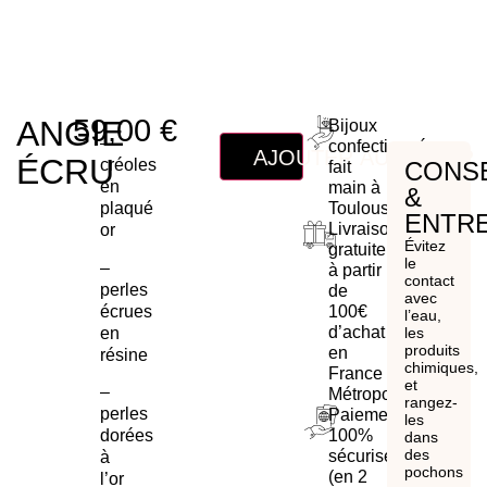
59,00
€
ANGIE
Bijoux
–
confectionnés
AJOUTER AU PANIER
ÉCRU
créoles
CONSE
fait
en
main à
&
plaqué
Toulouse
ENTRE
Livraison
or
Évitez
gratuite
le
–
à partir
contact
perles
de
avec
écrues
100€
l’eau,
d’achat
en
les
produits
en
résine
chimiques,
France
et
–
Métropolitaine
rangez-
perles
Paiement
les
dorées
100%
dans
des
sécurisé
à
pochons
(en 2
l’or