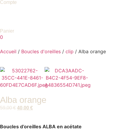
Compte
Panier
0
Accueil
/
Boucles d'oreilles
/
clip
/ Alba orange
Alba orange
59,00
€
40,00
€
Boucles d’oreilles ALBA en acétate