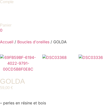
Compte
Panier
0
Accueil
/
Boucles d'oreilles
/ GOLDA
GOLDA
59,00
€
– perles en résine et bois