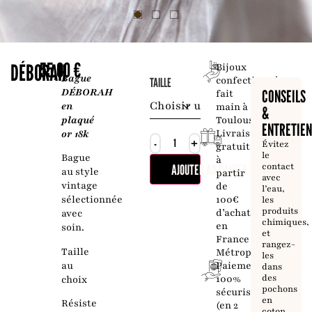
55,00
€
DÉBORAH
Bijoux
Bague
confectionnés
TAILLE
DÉBORAH
CONSEILS
fait
en
main à
&
plaqué
Toulouse
ENTRETIE
Livraison
or 18k
-
+
Évitez
gratuite
le
Bague
à
contact
AJOUTER AU PANIER
au style
partir
avec
vintage
de
l’eau,
100€
sélectionnée
les
produits
d’achat
avec
chimiques,
en
soin.
et
France
rangez-
Taille
Métropolitaine
les
au
Paiement
dans
des
100%
choix
pochons
sécurisé
en
Résiste
(en 2
coton.