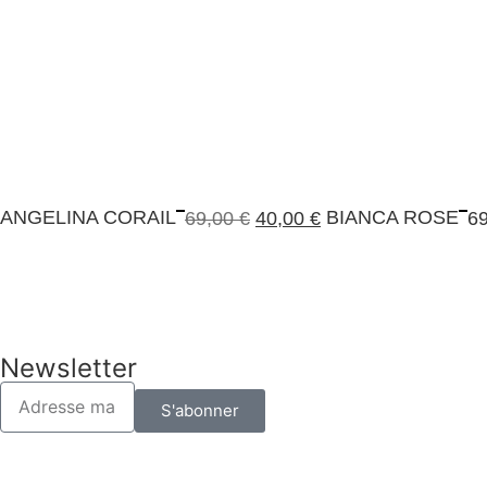
ANGELINA CORAIL
BIANCA ROSE
69,00
€
40,00
€
6
Newsletter
S'abonner