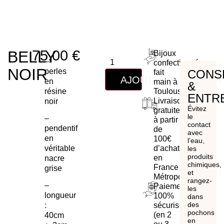
75,00
€
BELLY
Bijoux
–
confectionnés
NOIR
perles
CONS
fait
AJOUTER AU PANIER
en
main à
&
résine
Toulouse
ENTR
Livraison
noir
Évitez
gratuite
le
–
à partir
contact
pendentif
de
avec
en
100€
l’eau,
d’achat
véritable
les
produits
en
nacre
chimiques,
France
grise
et
Métropolitaine
rangez-
–
Paiement
les
longueur
100%
dans
des
sécurisé
:
pochons
(en 2
40cm
en