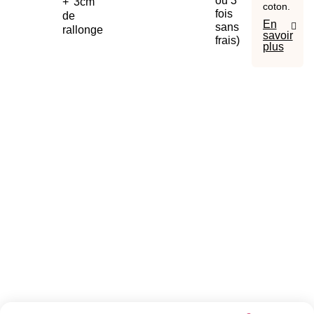
ou 3
+ 3cm
coton.
fois
de
En
sans
rallonge
savoir
frais)
plus